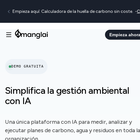
Empieza aquí: Calculadora de la huella de carbono sin coste.
-
C
Empieza ahor
DEMO GRATUITA
Simplifica la gestión ambiental
con IA
Una única plataforma con IA para medir, analizar y
ejecutar planes de carbono, agua y residuos en toda l
organización.