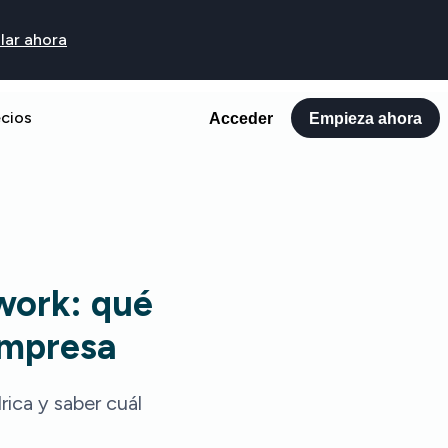
lar ahora
ecios
Acceder
Empieza ahora
work: qué
empresa
rica y saber cuál