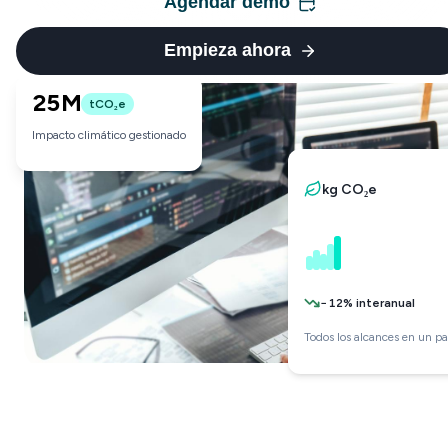
Agendar demo
Empieza ahora
25M
tCO₂e
Impacto climático gestionado
kg CO₂e
−12% interanual
Todos los alcances en un pa