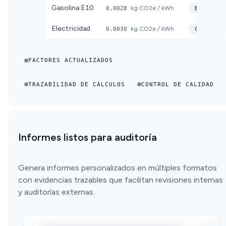
Gasolina E10
0.0028
kg CO2e / kWh
ECOINVE
Electricidad
0.0030
kg CO2e / kWh
CNMC
20
FACTORES ACTUALIZADOS
TRAZABILIDAD DE CÁLCULOS
CONTROL DE CALIDAD
Informes listos para auditoría
Genera informes personalizados en múltiples formatos
con evidencias trazables que facilitan revisiones internas
y auditorías externas.