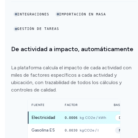
INTEGRACIONES
IMPORTACIÓN EN MASA
GESTIÓN DE TAREAS
De actividad a impacto, automáticamente
La plataforma calcula el impacto de cada actividad con
miles de factores específicos a cada actividad y
ubicación, con trazabilidad de todos los cálculos y
controles de calidad.
FUENTE
FACTOR
BASE DE DATO
Electricidad
0.0006
kg CO2e / kWh
DEFRA
20
Gasolina E5
0.0030
kgCO2e / l
MITECO
2