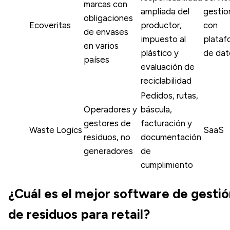
marcas con
ampliada del
gesti
obligaciones
Ecoveritas
productor,
con
de envases
impuesto al
plataf
en varios
plástico y
de dat
países
evaluación de
reciclabilidad
Pedidos, rutas,
Operadores y
báscula,
gestores de
facturación y
Waste Logics
SaaS
residuos, no
documentación
generadores
de
cumplimiento
¿Cuál es el mejor software de gestió
de residuos para retail?