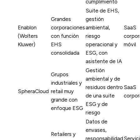
cumplimiento
Suite de EHS,
Grandes
gestión
Enablon
corporaciones
ambiental,
SaaS
(Wolters
con función
riesgo
corpor
Kluwer)
EHS
operacional y
móvil
consolidada
ESG, con
asistente de IA
Gestión
Grupos
ambiental y de
industriales y
residuos dentro
SaaS
SpheraCloud
retail muy
de una suite
corpor
grande con
ESG y de
enfoque ESG
riesgo
Datos de
envases,
Retailers y
responsabilidad
Servic