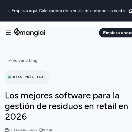
Empieza aquí: Calculadora de la huella de carbono sin coste.
-
C
Empieza ahor
Volver al blog
GUÍAS PRÁCTICAS
Los mejores software para la
gestión de residuos en retail en
2026
18 FEBRERO, 2026
•
9
MIN