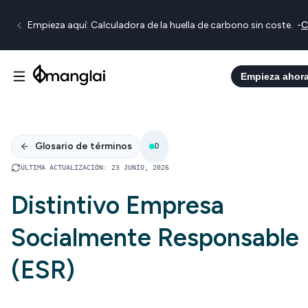
Empieza aquí: Calculadora de la huella de carbono sin coste.
-
C
Empieza ahor
Glosario de términos
D
ÚLTIMA ACTUALIZACIÓN
:
23 JUNIO, 2026
Distintivo Empresa
Socialmente Responsable
(ESR)