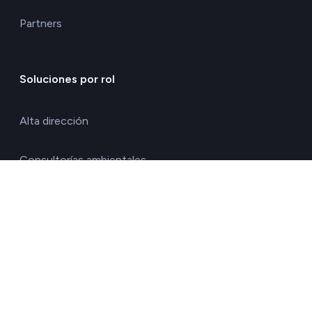
Partners
Soluciones por rol
Alta dirección
Consultorías ambientales
Directores de calidad y medio ambiente
Directores de operaciones
Directores financieros