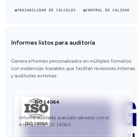
TRAZABILIDAD DE CÁLCULOS
CONTROL DE CALIDAD
Informes listos para auditoría
Genera informes personalizados en múltiples formatos
con evidencias trazables que facilitan revisiones internas
y auditorías externas.
ISO 14064
GLEC
Bilan GES
Informe auditable avanzado alineado con el
Informe auditable avanzado alineado con el
internacional ISO 14064.
Informe auditable avanzado alineado con el
internacional GLEC.
internacional Bilan GES.