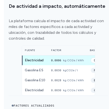
De actividad a impacto, automáticamente
La plataforma calcula el impacto de cada actividad con
miles de factores específicos a cada actividad y
ubicación, con trazabilidad de todos los cálculos y
controles de calidad.
FUENTE
FACTOR
BASE DE DATO
Electricidad
0.0006
kg CO2e / kWh
DEFRA
20
Gasolina E5
0.0030
kgCO2e / l
MITECO
2
Gasolina E10
0.0028
kg CO2e / kWh
ECOINVE
Electricidad
0.0030
kg CO2e / kWh
CNMC
20
FACTORES ACTUALIZADOS