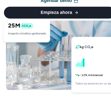
Agendar demo
Empieza ahora
25M
tCO₂e
Impacto climático gestionado
kg CO₂e
−12% interanual
Todos los alcances en un pa