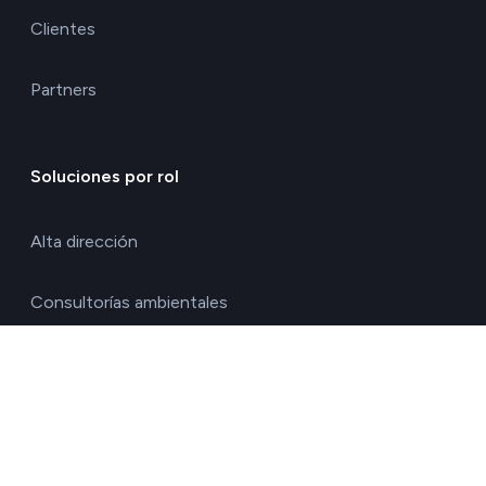
Clientes
Partners
Soluciones por rol
Alta dirección
Consultorías ambientales
Directores de calidad y medio ambiente
Directores de operaciones
Directores financieros