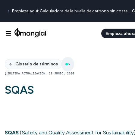
Empieza aquí: Calculadora de la huella de carbono sin coste.
-
C
Empieza ahor
Glosario de términos
S
ÚLTIMA ACTUALIZACIÓN
:
23 JUNIO, 2026
SQAS
SQAS
(Safety and Quality Assessment for Sustainability