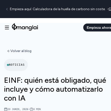
Empieza aquí: Calculadora de la huella de carbono sin coste.
-
C
Empieza ahor
Volver al blog
NOTICIAS
EINF: quién está obligado, qué
incluye y cómo automatizarlo
con IA
23 JUNIO, 2026
•
3
MIN