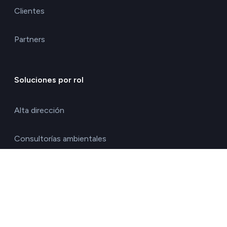
Clientes
Partners
Soluciones por rol
Alta dirección
Consultorías ambientales
Directores de calidad y medio ambiente
Directores de operaciones
Directores financieros