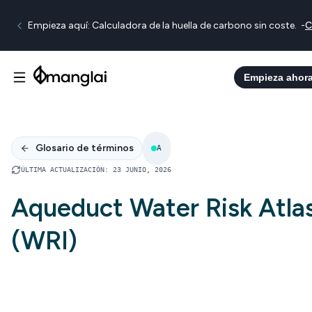
Empieza aquí: Calculadora de la huella de carbono sin coste.
-
C
Empieza ahor
Glosario de términos
A
ÚLTIMA ACTUALIZACIÓN
:
23 JUNIO, 2026
Aqueduct Water Risk Atla
(WRI)