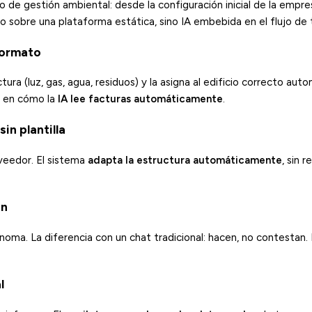
so de gestión ambiental: desde la configuración inicial de la empre
 sobre una plataforma estática, sino IA embebida en el flujo de t
formato
ctura (luz, gas, agua, residuos) y la asigna al edificio correcto au
o en cómo la
IA lee facturas automáticamente
.
in plantilla
veedor. El sistema
adapta la estructura automáticamente
, sin 
en
ma. La diferencia con un chat tradicional: hacen, no contestan. E
l