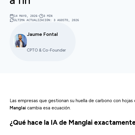
a fin
14 MAYO, 2026
•
3
MIN
ÚLTIMA ACTUALIZACIÓN
:
3 AGOSTO, 2026
Jaume Fontal
CPTO & Co-Founder
Las empresas que gestionan su huella de carbono con hojas 
Manglai
cambia esa ecuación.
¿Qué hace la IA de Manglai exactament