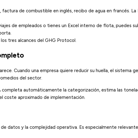
 factura de combustible en inglés, recibo de agua en francés. La I
 viajes de empleados o tienes un Excel interno de flota, puedes sub
porta.
 los tres alcances del
GHG Protocol
.
completo
parece. Cuando una empresa quiere reducir su huella, el sistema g
promedios del sector.
la IA completa automáticamente la categorización, estima las tone
la el coste aproximado de implementación.
de datos y la complejidad operativa. Es especialmente relevante