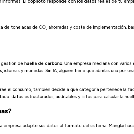
n informes. El
copiloto responde con los datos reales
de tu empr
a de toneladas de CO₂ ahorradas y coste de implementación, bas
la gestión de
huella de carbono
. Una empresa mediana con varios e
idiomas y monedas. Sin IA, alguien tiene que abrirlas una por una, 
rae el consumo, también decide a qué categoría pertenece la fac
do: datos estructurados, auditables y listos para calcular la huell
mas?
la empresa adapte sus datos al formato del sistema. Manglai hace 