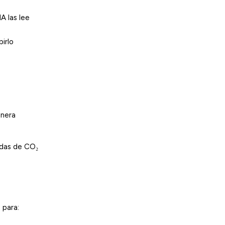
A las lee
irlo
enera
ladas de CO₂
 para: