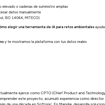
o elevado o cadenas de suministro amplias
rocesar datos manualmente
ol,
ISO 14064
,
MITECO
)
ómo elegir una herramienta de IA para retos ambientales
ayuda 
mo
y te mostramos la plataforma con tus datos reales.
actualmente ejerce como CPTO (Chief Product and Technology
emprender este proyecto, acumuló experiencia como director
más de una década en Softonic. En Manglai, desarrolla solucio