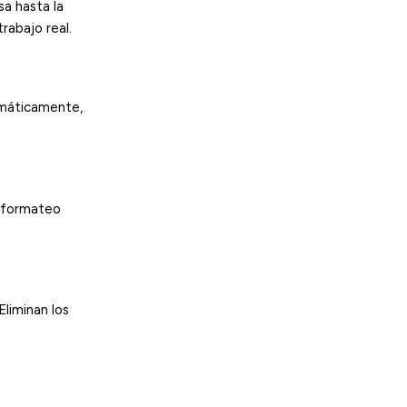
sa hasta la
rabajo real.
tomáticamente,
reformateo
liminan los