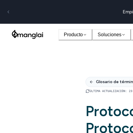
Empi
Producto
Soluciones
Glosario de térmi
ÚLTIMA ACTUALIZACIÓN
:
23
Protoc
Protoco