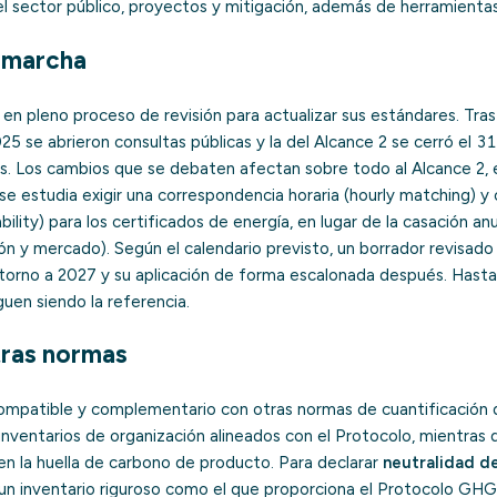
l sector público, proyectos y mitigación, además de herramientas 
n marcha
n pleno proceso de revisión para actualizar sus estándares. Tras
25 se abrieron consultas públicas y la del Alcance 2 se cerró el 
s. Los cambios que se debaten afectan sobre todo al Alcance 2,
e estudia exigir una correspondencia horaria (hourly matching) y c
bility) para los certificados de energía, en lugar de la casación a
ón y mercado). Según el calendario previsto, un borrador revisado l
n torno a 2027 y su aplicación de forma escalonada después. Hasta
uen siendo la referencia.
tras normas
ompatible y complementario con otras normas de cuantificación 
inventarios de organización alineados con el Protocolo, mientras 
n la huella de carbono de producto. Para declarar
neutralidad d
 un inventario riguroso como el que proporciona el Protocolo GHG