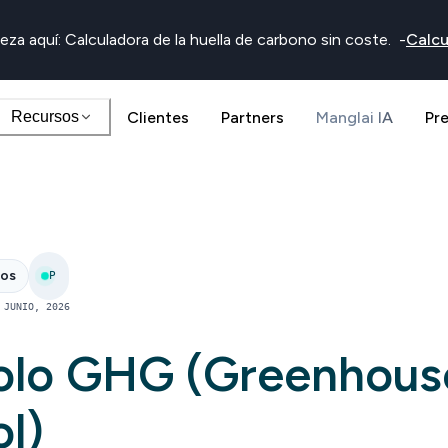
eza aquí: Calculadora de la huella de carbono sin coste.
-
Calcu
Recursos
Clientes
Partners
Manglai IA
Pr
nos
P
 JUNIO, 2026
olo GHG (Greenhous
l)