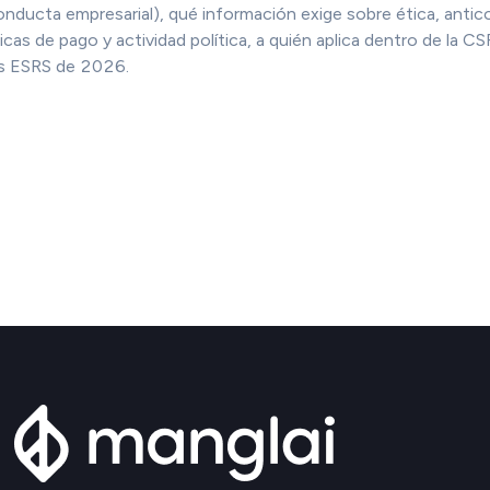
ducta empresarial), qué información exige sobre ética, antic
icas de pago y actividad política, a quién aplica dentro de la 
los ESRS de 2026.