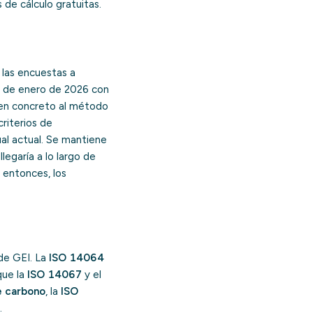
de cálculo gratuitas.
 las encuestas a
31 de enero de 2026 con
 en concreto al método
riterios de
nual actual. Se mantiene
legaría a lo largo de
 entonces, los
de GEI. La
ISO 14064
que la
ISO 14067
y el
e carbono
, la
ISO
.