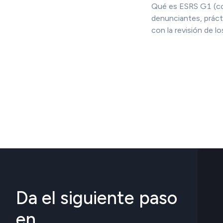
Qué es ESRS G1 (con
denunciantes, práct
con la revisión de 
Da el siguiente paso
en