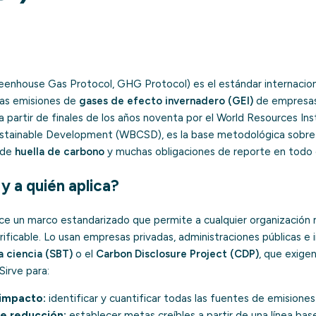
enhouse Gas Protocol, GHG Protocol) es el estándar internaciona
 las emisiones de
gases de efecto invernadero (GEI)
de empresas
a partir de finales de los años noventa por el World Resources Ins
ustainable Development (WBCSD), es la base metodológica sobre 
 de
huella de carbono
y muchas obligaciones de reporte en todo 
y a quién aplica?
e un marco estandarizado que permite a cualquier organización 
ficable. Lo usan empresas privadas, administraciones públicas e i
a ciencia (SBT)
o el
Carbon Disclosure Project (CDP)
, que exige
Sirve para:
impacto:
identificar y cuantificar todas las fuentes de emisiones
de reducción:
establecer metas creíbles a partir de una línea base