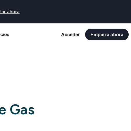
lar ahora
ecios
Acceder
Empieza ahora
e Gas