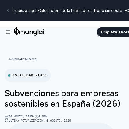
Empieza aquí: Calculadora de la huella de carbono sin coste.
-
C
Empieza ahor
Volver al blog
FISCALIDAD VERDE
Subvenciones para empresas
sostenibles en España (2026)
10 MARZO, 2025
•
3
MIN
ÚLTIMA ACTUALIZACIÓN
:
3 AGOSTO, 2026