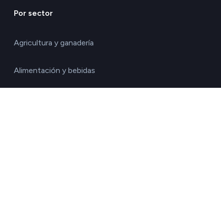
Por sector
Agricultura y ganadería
Alimentación y bebidas
Construcción e inmobiliario
Energía
Hostelería y turismo
Industrial y fabricación
Química y materiales