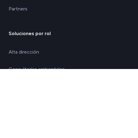
Partners
Soluciones por rol
Alta dirección
Consultorías ambientales
Directores de calidad y medio ambiente
Directores de operaciones
Directores financieros