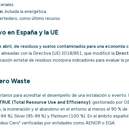
riales.
ón
, incluida la energética.
ertedero
, como último recurso.
o en España y la UE
 abril, de residuos y suelos contaminados para una economía c
do alineadas con la Directiva (UE) 2018/851, que modificó la
Direct
ficación estatal de residuos incorpora indicadores para evaluar la p
Zero Waste
tarios para acreditar el desempeño de una instalación o evento.
TRUE (Total Resource Use and Efficiency)
, gestionado por GB
, la incineración y el abandono en el entorno al menos el 90 % de 
-94 %), Silver (95-99 %) y Platinum (100 %). En el ámbito españo
esiduo Cero" verificadas por entidades como AENOR o EQA.