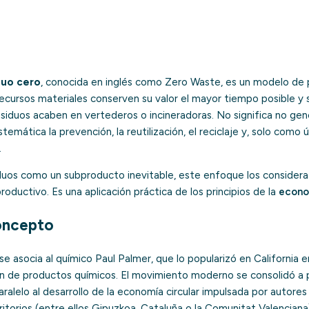
duo cero
, conocida en inglés como
Zero Waste
, es un modelo de
ecursos materiales conserven su valor el mayor tiempo posible y 
residuos acaben en vertederos o incineradoras. No significa no gen
stemática la prevención, la reutilización, el reciclaje y, solo como ú
.
siduos como un subproducto inevitable, este enfoque los consider
productivo. Es una aplicación práctica de los principios de la
econo
oncepto
se asocia al químico Paul Palmer, que lo popularizó en California 
ón de productos químicos. El movimiento moderno se consolidó a p
aralelo al desarrollo de la economía circular impulsada por autore
ritorios (entre ellos Gipuzkoa, Cataluña o la Comunitat Valencian