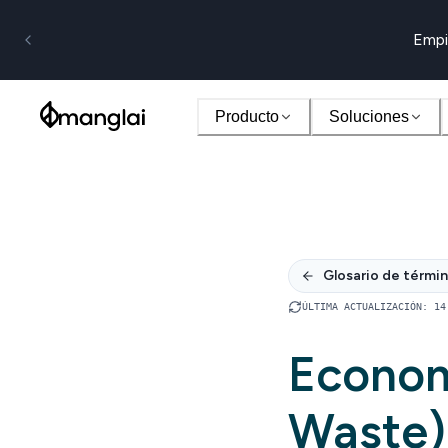
Empi
Producto
Soluciones
Glosario de térmi
ÚLTIMA ACTUALIZACIÓN
:
14
Econom
Waste)