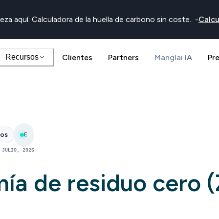
eza aquí: Calculadora de la huella de carbono sin coste.
-
Calcu
Recursos
Clientes
Partners
Manglai IA
Pr
nos
E
 JULIO, 2026
ía de residuo cero 