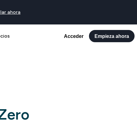
lar ahora
ecios
Acceder
Empieza ahora
(Zero