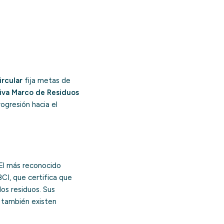
ircular
fija metas de
iva Marco de Residuos
rogresión hacia el
 El más reconocido
CI, que certifica que
los residuos. Sus
l también existen