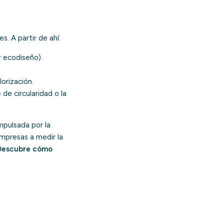
s. A partir de ahí:
r
ecodiseño
).
orización.
e de circularidad
o la
mpulsada por la
mpresas a medir la
Descubre cómo