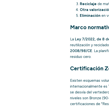
Reciclaje
de mate
Otra valorizaci
Eliminación
en
v
Marco normativ
La
Ley 7/2022, de 8 de
reutilización y recicla
2008/98/CE
. La plani
residuo cero.
Certificación 
Existen esquemas volun
internacionalmente es
se desvía del vertedero
niveles son Bronze (90
certificaciones de "R