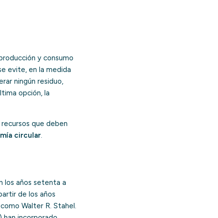
 producción y consumo
se evite, en la medida
erar ningún residuo,
ltima opción, la
a recursos que deben
mía circular
.
en los años setenta a
artir de los años
s como Walter R. Stahel.
a) han incorporado