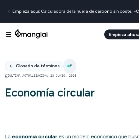
Empieza aquí: Calculadora de la huella de carbono sin coste.
-
C
Empieza ahor
Glosario de términos
E
ÚLTIMA ACTUALIZACIÓN
:
23 JUNIO, 2026
Economía circular
La
economía circular
es un modelo económico que bus