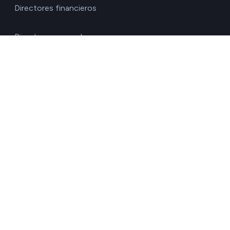
Directores financieros
Directores generales
Gestores de la cadena de suministro
Responsables de RRHH
Responsables de sostenibilidad
Responsables de transportes
Soluciones gestores ESG
Soluciones para fondos de inversión