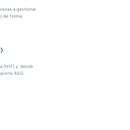
presas a gestionar
lo de forma
)
a (NIF) y, desde
reporte ASG.