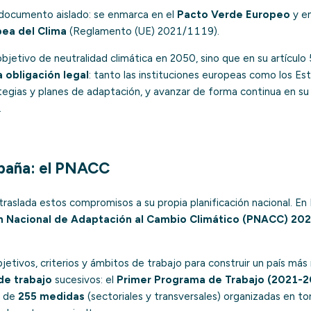
 documento aislado: se enmarca en el
Pacto Verde Europeo
y en
ea del Clima
(Reglamento (UE) 2021/1119).
 objetivo de neutralidad climática en 2050, sino que en su artículo
obligación legal
: tanto las instituciones europeas como los 
ategias y planes de adaptación, y avanzar de forma continua en s
.
paña: el PNACC
aslada estos compromisos a su propia planificación nacional. En 
n Nacional de Adaptación al Cambio Climático (PNACC) 20
etivos, criterios y ámbitos de trabajo para construir un país más 
de trabajo
sucesivos: el
Primer Programa de Trabajo (2021-2
r de
255 medidas
(sectoriales y transversales) organizadas en 