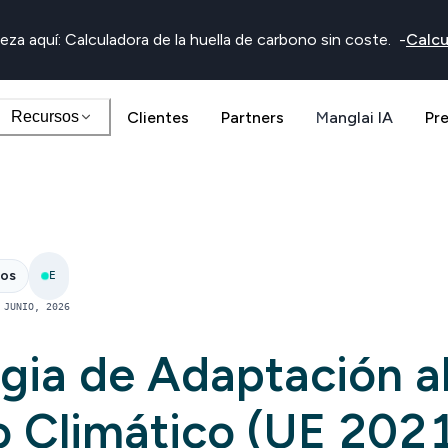
eza aquí: Calculadora de la huella de carbono sin coste.
-
Calcu
Recursos
Clientes
Partners
Manglai IA
Pr
nos
E
 JUNIO, 2026
gia de Adaptación a
 Climático (UE 202