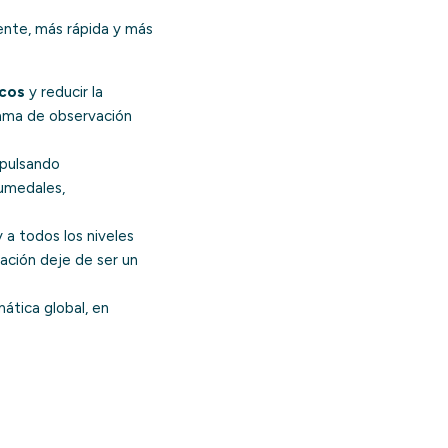
gente, más rápida y más
icos
y reducir la
ama de observación
mpulsando
humedales,
 y a todos los niveles
tación deje de ser un
imática global, en