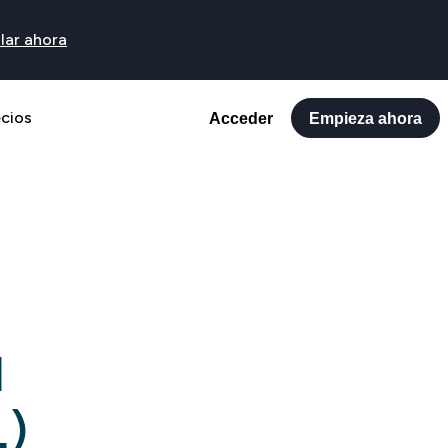
lar ahora
ecios
Acceder
Empieza ahora
l
1)