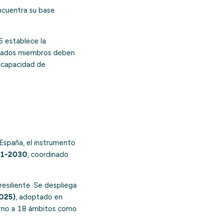
cuentra su base
 5 establece la
Estados miembros deben
u capacidad de
España, el instrumento
21-2030
, coordinado
resiliente. Se despliega
025)
, adoptado en
torno a 18 ámbitos como