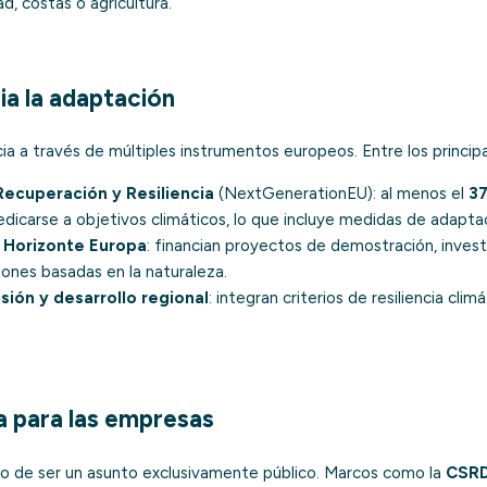
ad, costas o agricultura.
ia la adaptación
ia a través de múltiples instrumentos europeos. Entre los principa
ecuperación y Resiliencia
(NextGenerationEU): al menos el
37
icarse a objetivos climáticos, lo que incluye medidas de adaptac
y
Horizonte Europa
: financian proyectos de demostración, invest
ciones basadas en la naturaleza.
ión y desarrollo regional
: integran criterios de resiliencia clim
a para las empresas
o de ser un asunto exclusivamente público. Marcos como la
CSR