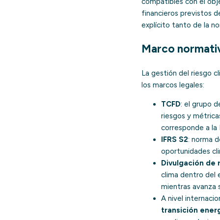
compatibles con el obje
financieros previstos de
explícito tanto de la 
Marco normativ
La gestión del riesgo c
los marcos legales:
TCFD
: el grupo 
riesgos y métrica
corresponde a la 
IFRS S2
: norma d
oportunidades cli
Divulgación de 
clima dentro del 
mientras avanza s
A nivel internacio
transición ener