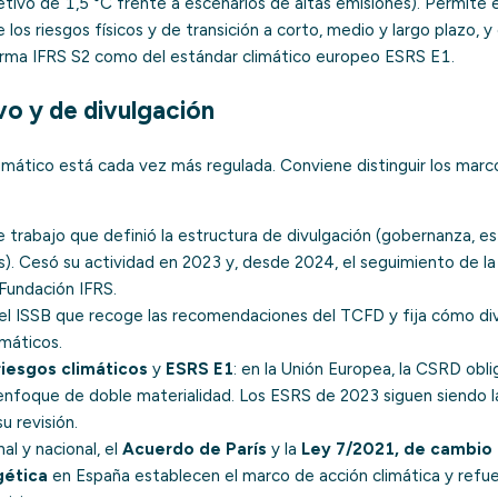
tivo de 1,5 °C frente a escenarios de altas emisiones). Permite 
 los riesgos físicos y de transición a corto, medio y largo plazo, y
norma IFRS S2 como del estándar climático europeo ESRS E1.
o y de divulgación
limático está cada vez más regulada. Conviene distinguir los mar
de trabajo que definió la estructura de divulgación (gobernanza, e
s). Cesó su actividad en 2023 y, desde 2024, el seguimiento de la
Fundación IFRS.
el
ISSB
que recoge las recomendaciones del TCFD y fija cómo divu
máticos.
riesgos climáticos
y
ESRS E1
: en la Unión Europea, la CSRD obli
enfoque de doble materialidad. Los ESRS de 2023 siguen siendo la
u revisión.
nal y nacional, el
Acuerdo de París
y la
Ley 7/2021, de cambio 
gética
en España establecen el marco de acción climática y refue