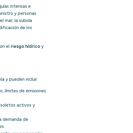
uías intensas e
inistro y personas.
l mar, la subida
ificación de los
con el
riesgo hídrico
y
a y pueden incluir:
o, límites de emisiones
bsoletos activos y
 la demanda de
es.