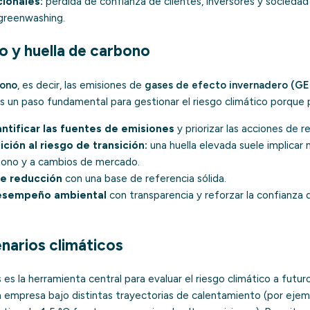
ionales:
pérdida de confianza de clientes, inversores y socieda
 greenwashing.
o y huella de carbono
bono
, es decir, las emisiones de
gases de efecto invernadero (GE
es un paso fundamental para gestionar el riesgo climático porque 
antificar las fuentes de emisiones
y priorizar las acciones de r
ición al riesgo de transición:
una huella elevada suele implicar 
bono y a cambios de mercado.
de reducción
con una base de referencia sólida.
esempeño ambiental
con transparencia y reforzar la confianza 
enarios climáticos
s es la herramienta central para evaluar el riesgo climático a futur
 empresa bajo distintas trayectorias de calentamiento (por ejem