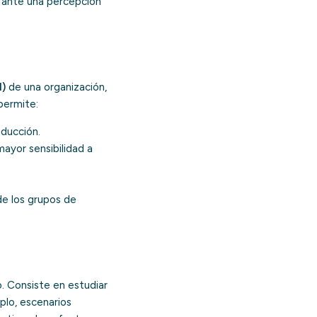
d ante una percepción
I)
de una organización,
permite:
educción.
mayor sensibilidad a
de los grupos de
o. Consiste en estudiar
plo, escenarios