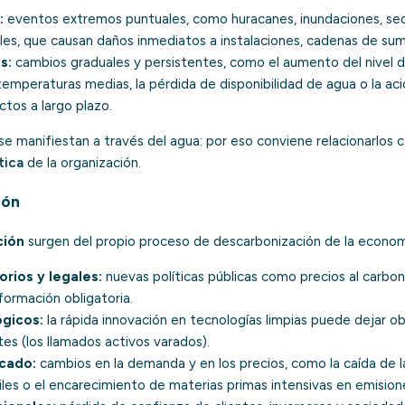
:
eventos extremos puntuales, como huracanes, inundaciones, seq
les, que causan daños inmediatos a instalaciones, cadenas de sum
s:
cambios graduales y persistentes, como el aumento del nivel de
temperaturas medias, la pérdida de disponibilidad de agua o la acid
tos a largo plazo.
se manifiestan a través del agua: por eso conviene relacionarlos 
tica
de la organización.
ión
ción
surgen del propio proceso de descarbonización de la economí
orios y legales:
nuevas políticas públicas como precios al carbon
nformación obligatoria.
gicos:
la rápida innovación en tecnologías limpias puede dejar o
es (los llamados activos varados).
cado:
cambios en la demanda y en los precios, como la caída de
les o el encarecimiento de materias primas intensivas en emision