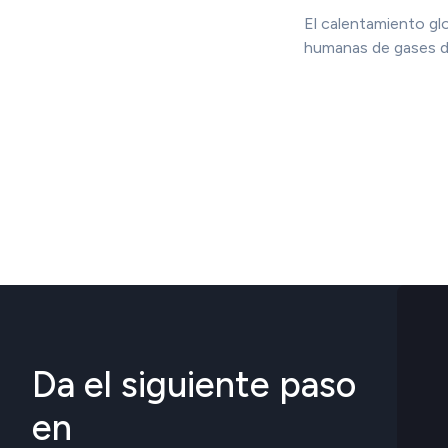
El calentamiento gl
humanas de gases d
Da el siguiente paso
en