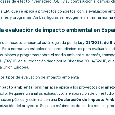
e
gases de efecto invernadero (GEI)
y su contribución al cambio cl
a EIA, que se aplica a proyectos concretos, con la evaluación am
 planes y programas. Ambas figuras se recogen en la misma norma e
la evaluación de impacto ambiental en Espa
ón de impacto ambiental está regulada por la
Ley 21/2013, de 9 
l
. Esta normativa establece los procedimientos para evaluar los ef
s, planes y programas sobre el medio ambiente. Además, transp
011/92/UE
, en su redacción dada por la
Directiva 2014/52/UE
, que
la Unión Europea.
dos tipos de evaluación de impacto ambiental:
mpacto ambiental ordinaria:
se aplica a los proyectos del
anexo
cto. Requiere un análisis exhaustivo, la elaboración de un estudi
mación pública, y culmina con una
Declaración de Impacto Ambi
torización del proyecto. Su plazo máximo es de cuatro meses, pro