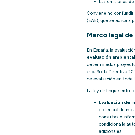
Las emisiones d
Conviene no confundir l
(EAE), que se aplica a
Marco legal de 
En España, la evaluaci
evaluación ambienta
determinados proyecto
español la
Directiva 2
de evaluación en toda 
La ley distingue entre 
Evaluación de i
potencial de impa
consultas e infor
condiciona la au
adicionales.