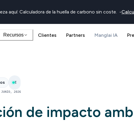
eza aquí: Calculadora de la huella de carbono sin coste.
-
Calcu
Recursos
Clientes
Partners
Manglai IA
Pr
nos
E
 JUNIO, 2026
ción de impacto amb