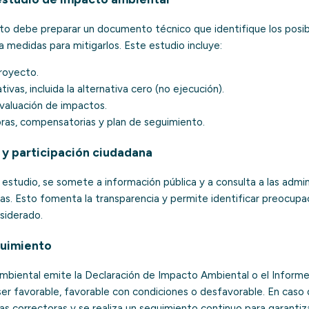
to debe preparar un documento técnico que identifique los posi
 medidas para mitigarlos. Este estudio incluye:
royecto.
ativas, incluida la alternativa cero (no ejecución).
evaluación de impactos.
ras, compensatorias y plan de seguimiento.
a y participación ciudadana
estudio, se somete a información pública y a consulta a las admi
das. Esto fomenta la transparencia y permite identificar preocupa
siderado.
guimiento
ambiental emite la Declaración de Impacto Ambiental o el Inform
er favorable, favorable con condiciones o desfavorable. En caso 
s correctoras y se realiza un seguimiento continuo para garantiz