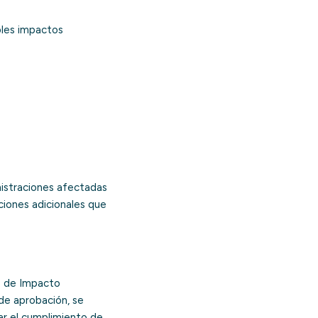
bles impactos
nistraciones afectadas
ciones adicionales que
e de Impacto
de aprobación, se
ar el cumplimiento de