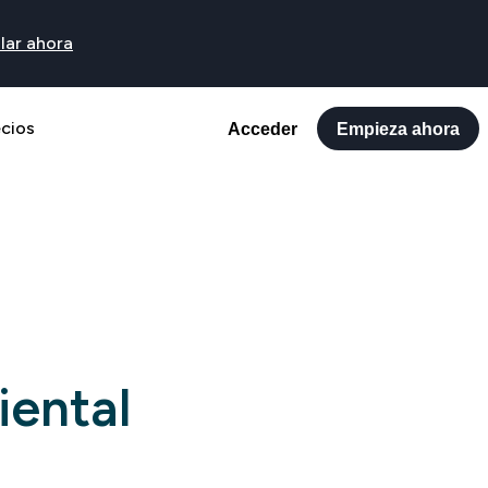
lar ahora
ecios
Acceder
Empieza ahora
iental