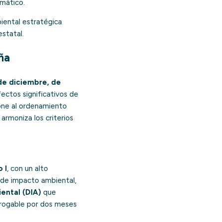
imático.
biental estratégica
statal.
ña
de diciembre, de
ectos significativos de
one al ordenamiento
 armoniza los criterios
 I
, con un alto
o de impacto ambiental,
ental (DIA)
que
rrogable por dos meses