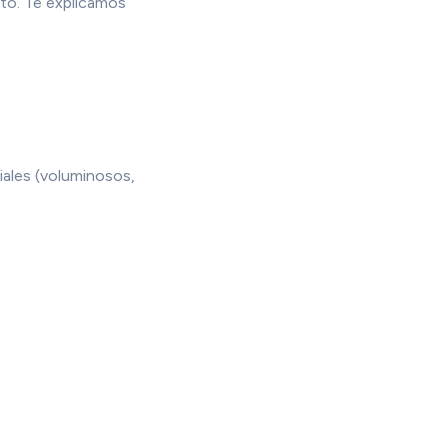
nto. Te explicamos
iales (voluminosos,