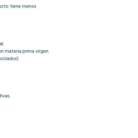
ducto tiene menos
l.
n materia prima virgen.
iclados).
ivas.