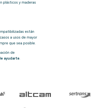
on plásticos y maderas
ompatibilizadas están
s casos a usos de mayor
iempre que sea posible.
mación de
de ayudarte
.