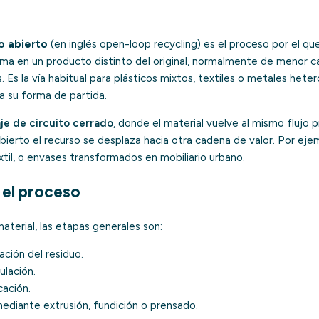
to abierto
(en inglés
open-loop recycling
) es el proceso por el qu
ma en un producto distinto del original, normalmente de menor c
 Es la vía habitual para plásticos mixtos, textiles o metales het
a su forma de partida.
aje de circuito cerrado
, donde el material vuelve al mismo flujo p
o abierto el recurso se desplaza hacia otra cadena de valor. Por ej
xtil, o envases transformados en mobiliario urbano.
el proceso
aterial, las etapas generales son:
ción del residuo.
ulación.
cación.
ediante extrusión, fundición o prensado.