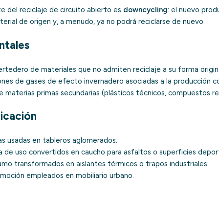
te del reciclaje de circuito abierto es
downcycling
: el nuevo pro
erial de origen y, a menudo, ya no podrá reciclarse de nuevo.
ntales
vertedero de materiales que no admiten reciclaje a su forma origina
iones de
gases de efecto invernadero
asociadas a la producción co
 materias primas secundarias (plásticos técnicos, compuestos rec
licación
as usadas en tableros aglomerados.
 de uso convertidos en caucho para asfaltos o superficies deport
mo transformados en aislantes térmicos o trapos industriales.
omoción empleados en mobiliario urbano.