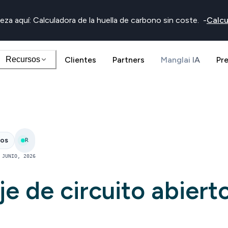
eza aquí: Calculadora de la huella de carbono sin coste.
-
Calcu
Recursos
Clientes
Partners
Manglai IA
Pr
nos
R
 JUNIO, 2026
je de circuito abiert