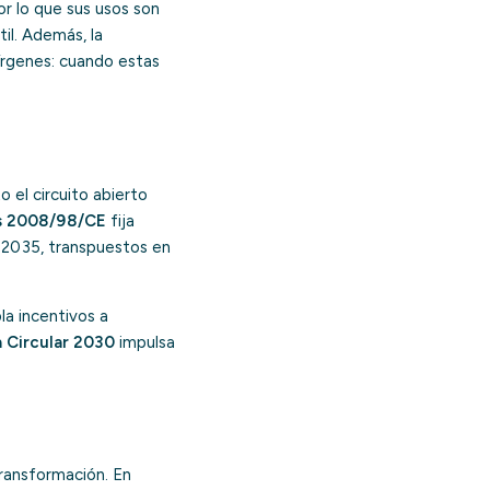
or lo que sus usos son
til. Además, la
vírgenes: cuando estas
o el circuito abierto
os 2008/98/CE
fija
 2035, transpuestos en
a incentivos a
 Circular 2030
impulsa
transformación. En