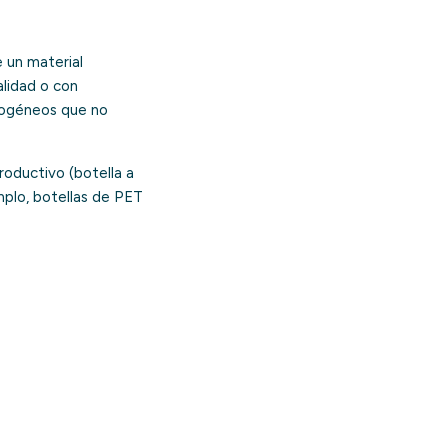
e un material
alidad o con
erogéneos que no
roductivo (botella a
emplo, botellas de PET