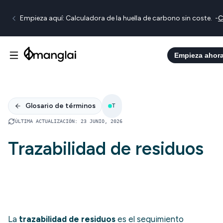
Empieza aquí: Calculadora de la huella de carbono sin coste.
-
C
Empieza ahor
Glosario de términos
T
ÚLTIMA ACTUALIZACIÓN
:
23 JUNIO, 2026
Trazabilidad de residuos
La
trazabilidad de residuos
es el seguimiento