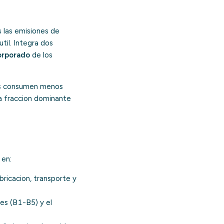
s las emisiones de
til. Integra dos
orporado
de los
cios consumen menos
la fraccion dominante
 en:
ricacion, transporte y
es (B1-B5) y el