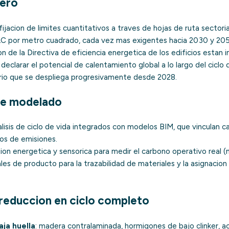
zero
 fijacion de limites cuantitativos a traves de hojas de ruta sector
C por metro cuadrado, cada vez mas exigentes hacia 2030 y 2050
on de la Directiva de eficiencia energetica de los edificios estan 
 declarar el potencial de calentamiento global a lo largo del ciclo 
rio que se despliega progresivamente desde 2028.
de modelado
lisis de ciclo de vida
integrados con modelos BIM, que vinculan c
os de emisiones.
on energetica y sensorica para medir el carbono operativo real (
ales de producto
para la trazabilidad de materiales y la asignacio
 reduccion en ciclo completo
aja huella
: madera contralaminada, hormigones de bajo clinker, a