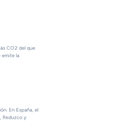
más CO2 del que
 emite la
ón. En España, el
o, Reduzco y