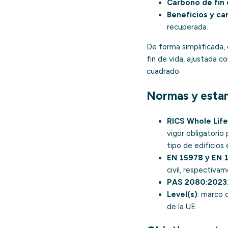
Carbono de fin 
Beneficios y ca
recuperada.
De forma simplificada,
fin de vida, ajustada c
cuadrado.
Normas y estan
RICS Whole Life
vigor obligatorio
tipo de edificios 
EN 15978 y EN 
civil, respectiva
PAS 2080:2023
Level(s)
: marco 
de la UE
.