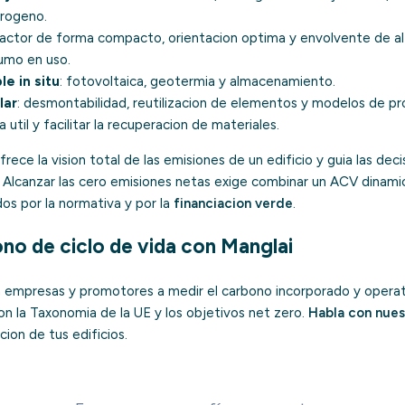
drogeno.
factor de forma compacto, orientacion optima y envolvente de a
sumo en uso.
e in situ
: fotovoltaica, geotermia y almacenamiento.
lar
: desmontabilidad, reutilizacion de elementos y modelos de p
a util y facilitar la recuperacion de materiales.
rece la vision total de las emisiones de un edificio y guia las dec
. Alcanzar las cero emisiones netas exige combinar un ACV dinami
dos por la normativa y por la
financiacion verde
.
ono de ciclo de vida con Manglai
empresas y promotores a medir el carbono incorporado y operati
on la Taxonomia de la UE y los objetivos net zero.
Habla con nues
cion de tus edificios.