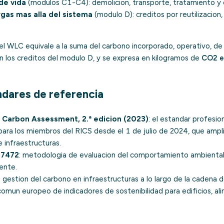
de vida
(modulos C1-C4): demolicion, transporte, tratamiento y e
rgas mas alla del sistema
(modulo D): creditos por reutilizacion,
 el WLC equivale a la suma del carbono incorporado, operativo, d
on los creditos del modulo D, y se expresa en kilogramos de
CO2 e
dares de referencia
 Carbon Assessment, 2.ª edicion (2023)
: el estandar profesio
 para los miembros del RICS desde el 1 de julio de 2024, que ampl
e infraestructuras.
17472
: metodologia de evaluacion del comportamiento ambiental 
mente.
: gestion del carbono en infraestructuras a lo largo de la cadena d
comun europeo de indicadores de sostenibilidad para edificios, al