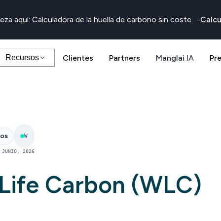
eza aquí: Calculadora de la huella de carbono sin coste.
-
Calcu
Recursos
Clientes
Partners
Manglai IA
Pr
nos
W
 JUNIO, 2026
Life Carbon (WLC)