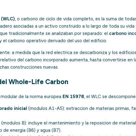
 (WLC)
, o carbono de ciclo de vida completo, es la suma de toda
dero asociadas a un activo construido a lo largo de toda su vida u
ue tradicionalmente se analizaban por separado: el
carbono inc
y el carbono operativo derivado del uso del edificio.
iente: a medida que la red electrica se descarboniza y los edifi
 relativo del carbono incorporado aumenta, hasta convertirse en 
chas construcciones nuevas.
el Whole-Life Carbon
a modular de la norma europea
EN 15978
, el WLC se descompone
rado inicial
(modulos A1-A5): extraccion de materias primas, fab
(modulos B): incluye el
mantenimiento y la reposicion
de material
 de energia (B6) y agua (B7).