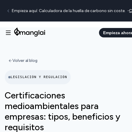
Empieza aquí: Calculadora de la huella de carbono sin coste.
-
C
Empieza ahor
Volver al blog
LEGISLACIÓN Y REGULACIÓN
Certificaciones
medioambientales para
empresas: tipos, beneficios y
requisitos