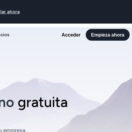
lar ahora
ecios
Acceder
Empieza ahora
ono
gratuita
tu empresa