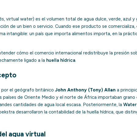
és,
virtual water
) es el volumen total de agua dulce, verde, azul y gr
ción de un bien o servicio. Cuando ese producto se comercializa,
rma intangible: un país que importa alimentos importa, en la prácti
ender cómo el comercio internacional redistribuye la presión sob
rechamente ligado a la
huella hídrica
.
cepto
 por el geógrafo británico
John Anthony (Tony) Allan
a principi
os países de Oriente Medio y el norte de África importaban grano e
randes cantidades de agua local escasa. Posteriormente, la
Water
ekstra desarrollaron la contabilidad de la huella hídrica, que disti
l agua virtual