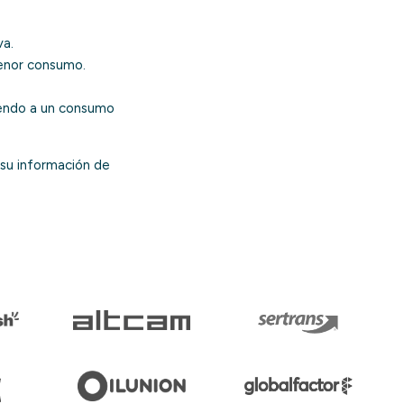
va.
menor consumo.
yendo a un
consumo
 su información de