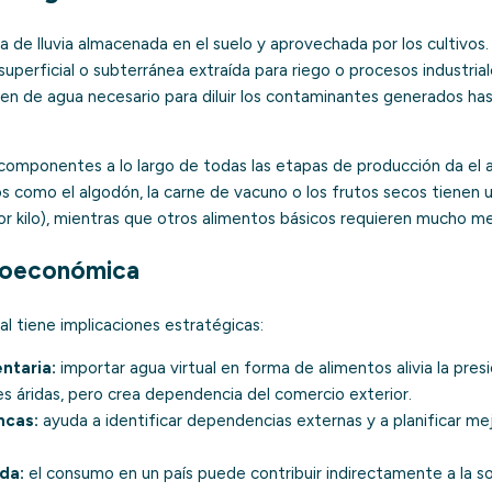
 de lluvia almacenada en el suelo y aprovechada por los cultivos.
uperficial o subterránea extraída para riego o procesos industrial
n de agua necesario para diluir los contaminantes generados hast
componentes a lo largo de todas las etapas de producción da el ag
os como el algodón, la carne de vacuno o los frutos secos tienen 
 por kilo), mientras que otros alimentos básicos requieren mucho m
eoeconómica
tual tiene implicaciones estratégicas:
ntaria:
importar agua virtual en forma de alimentos alivia la pres
es áridas, pero crea dependencia del comercio exterior.
ncas:
ayuda a identificar dependencias externas y a planificar mej
da:
el consumo en un país puede contribuir indirectamente a la s