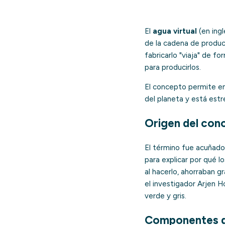
El
agua virtual
(en ingl
de la cadena de produc
fabricarlo "viaja" de fo
para producirlos.
El concepto permite ent
del planeta y está est
Origen del con
El término fue acuñado
para explicar por qué l
al hacerlo, ahorraban g
el investigador Arjen Ho
verde y gris.
Componentes de