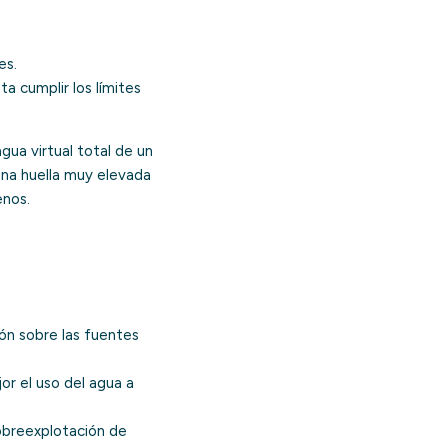
es.
a cumplir los límites
ua virtual total de un
una huella muy elevada
enos.
ión sobre las fuentes
or el uso del agua a
obreexplotación de