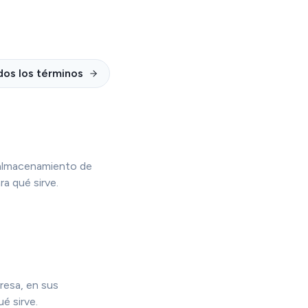
dos los términos
de almacenamiento de
a qué sirve.
resa, en sus
é sirve.