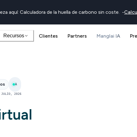
eza aquí: Calculadora de la huella de carbono sin coste.
-
Calcu
Recursos
Clientes
Partners
Manglai IA
Pr
nos
A
 JULIO, 2026
rtual