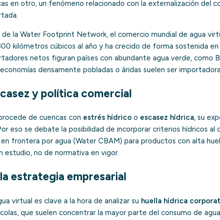
cas en otro, un fenómeno relacionado con la
externalización del 
rtada
.
 de la Water Footprint Network, el comercio mundial de agua virtu
.300 kilómetros cúbicos al año y ha crecido de forma sostenida en
rtadores netos figuran países con abundante agua verde, como Br
e economías densamente pobladas o áridas suelen ser importadora
scasez y política comercial
l procede de cuencas con
estrés hídrico
o
escasez hídrica
, su ex
or eso se debate la posibilidad de incorporar criterios hídricos al
te en frontera por agua (Water CBAM) para productos con alta huell
 estudio, no de normativa en vigor.
 la estrategia empresarial
ua virtual es clave a la hora de analizar su
huella hídrica corporat
ícolas, que suelen concentrar la mayor parte del consumo de agua