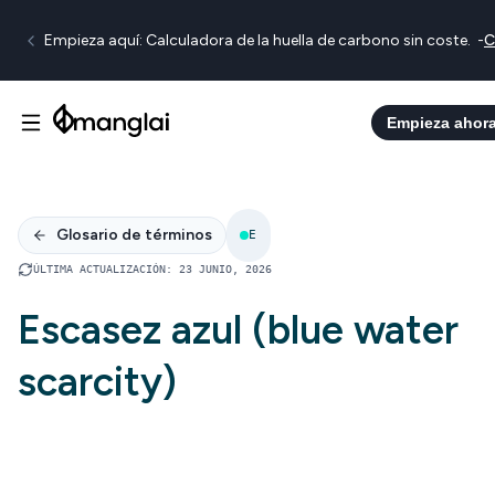
Empieza aquí: Calculadora de la huella de carbono sin coste.
-
C
Empieza ahor
Glosario de términos
E
ÚLTIMA ACTUALIZACIÓN
:
23 JUNIO, 2026
Escasez azul (blue water
scarcity)