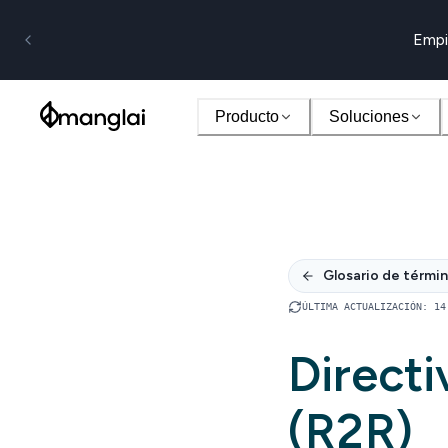
Empi
Producto
Soluciones
Glosario de térmi
ÚLTIMA ACTUALIZACIÓN
:
14
Direct
(R2R)