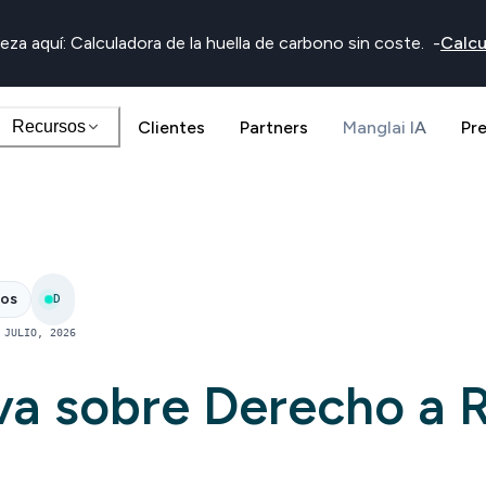
eza aquí: Calculadora de la huella de carbono sin coste.
-
Calcu
Recursos
Clientes
Partners
Manglai IA
Pr
nos
D
 JULIO, 2026
iva sobre Derecho a 