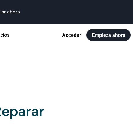
lar ahora
ecios
Acceder
Empieza ahora
Reparar