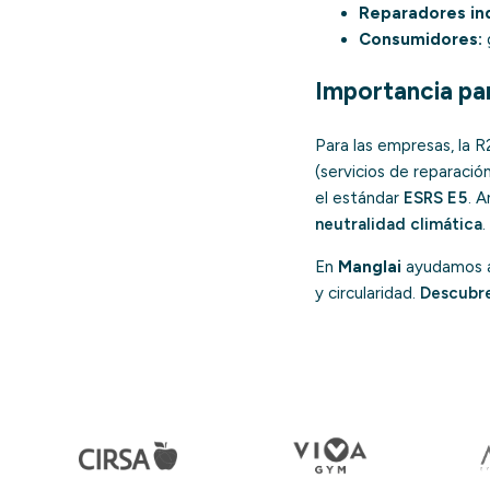
Reparadores in
Consumidores:
Importancia par
Para las empresas, la R
(servicios de reparació
el estándar
ESRS E5
. A
neutralidad climática
.
En
Manglai
ayudamos a 
y circularidad.
Descubr