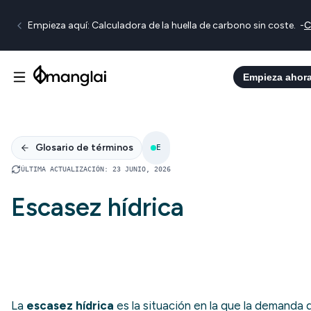
Empieza aquí: Calculadora de la huella de carbono sin coste.
-
C
Empieza ahor
Glosario de términos
E
ÚLTIMA ACTUALIZACIÓN
:
23 JUNIO, 2026
Escasez hídrica
La
escasez hídrica
es la situación en la que la demanda 