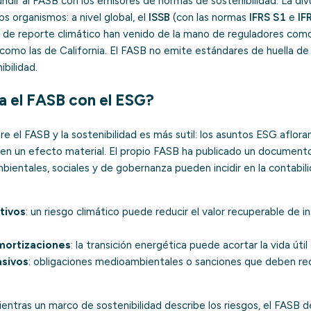
ndir al FASB con los emisores de normas de sostenibilidad. La div
 organismos: a nivel global, el
ISSB
(con las normas
IFRS S1
e
IF
es de reporte climático han venido de la mano de reguladores com
 como las de California. El FASB no emite estándares de huella de
ibilidad.
a el FASB con el ESG?
tre el FASB y la sostenibilidad es más sutil: los asuntos ESG aflor
nen un efecto material. El propio FASB ha publicado un document
ientales, sociales y de gobernanza pueden incidir en la contabili
tivos
: un riesgo climático puede reducir el valor recuperable de i
amortizaciones
: la transición energética puede acortar la vida útil
asivos
: obligaciones medioambientales o sanciones que deben r
entras un marco de sostenibilidad describe los riesgos, el FASB