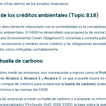
n cifras dentro de los estados financieros.
 de los créditos ambientales (Topic 818)
 directamente relacionado con la sostenibilidad es la contabiliza
os ambientales. El FASB ha desarrollado una propuesta de norma 
and Environmental Credit Obligations"), sometida a consulta públi
reconocerse y medirse estos créditos y las obligaciones asocia
 sino cómo reflejarlas contablemente.
 huella de carbono
cómo medir las emisiones; eso corresponde a marcos como el
Pro
s de
Alcance 1
,
Alcance 2
y
Alcance 3
. Lo que sí puede ocurrir es
la compra de créditos para compensar la
huella de carbono
) acab
nforme a las normas del FASB.
las empresas a medir su huella de carbono y a preparar su inform
especializados (Protocolo GHG, ISSB, ESRS), la base sobre la qu