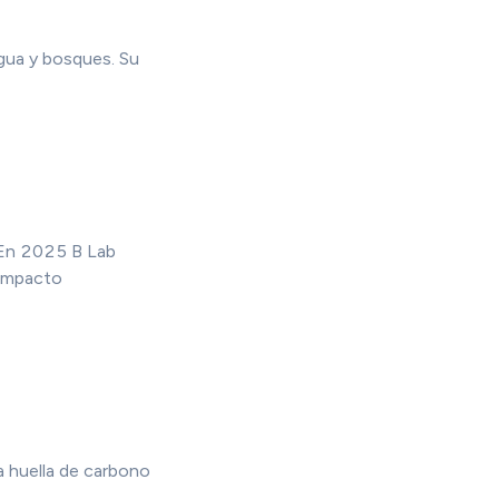
agua y bosques. Su
. En 2025 B Lab
 impacto
a huella de carbono