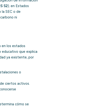
ulgación de información
RS S2
); en Estados
o la SEC o de
 carbono ni
an en los estados
o educativo que explica
dad ya existente, por
nstalaciones o
 de ciertos activos.
econocerse
 determina cómo se