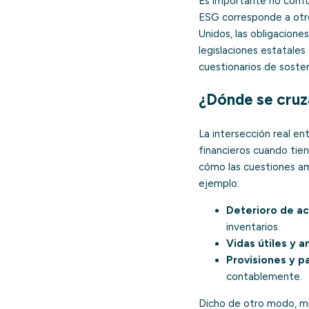
Es importante no confu
ESG corresponde a otros
Unidos, las obligacion
legislaciones estatales
cuestionarios de sosten
¿Dónde se cruz
La intersección real en
financieros cuando tie
cómo las cuestiones amb
ejemplo:
Deterioro de ac
inventarios.
Vidas útiles y 
Provisiones y p
contablemente.
Dicho de otro modo, mi