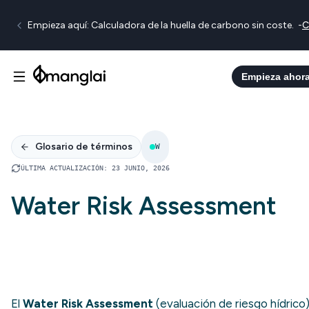
Empieza aquí: Calculadora de la huella de carbono sin coste.
-
C
Empieza ahor
Glosario de términos
W
ÚLTIMA ACTUALIZACIÓN
:
23 JUNIO, 2026
Water Risk Assessment
El
Water Risk Assessment
(evaluación de riesgo hídrico