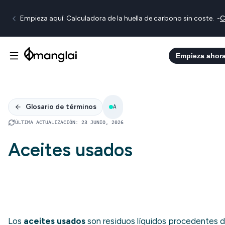
Empieza aquí: Calculadora de la huella de carbono sin coste.
-
C
Empieza ahor
Glosario de términos
A
ÚLTIMA ACTUALIZACIÓN
:
23 JUNIO, 2026
Aceites usados
Los
aceites usados
son residuos líquidos procedentes 