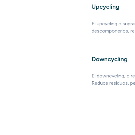
Upcycling
El upcycling o supr
descomponerlos, red
Downcycling
El downcycling, o re
Reduce residuos, pero