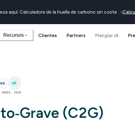
eza aquí: Calculadora de la huella de carbono sin coste.
-
Calcu
Recursos
Clientes
Partners
Manglai IA
Pr
nos
C
 JUNIO, 2026
‑to‑Grave (C2G)