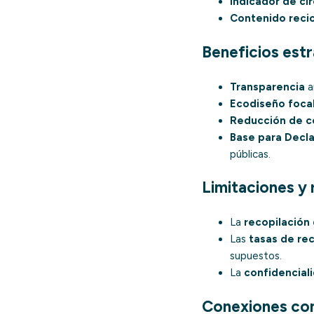
Indicador de cir
Contenido recic
Beneficios est
Transparencia
a
Ecodiseño focal
Reducción de c
Base para Decl
públicas.
Limitaciones y 
La
recopilación
Las
tasas de rec
supuestos.
La
confidencial
Conexiones con