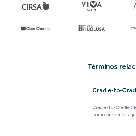
Términos rela
Cradle‑to‑Crad
Cradle-to-Cradle (d
como nutrientes que