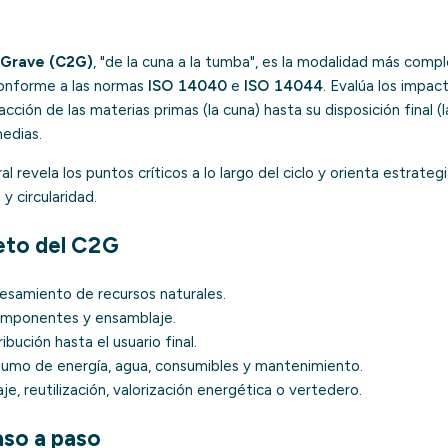
-Grave (C2G)
, "de la cuna a la tumba", es la modalidad más comp
nforme a las normas
ISO 14040
e
ISO 14044
. Evalúa los impa
cción de las materias primas (la cuna) hasta su disposición final 
medias.
l revela los puntos críticos a lo largo del ciclo y orienta estrate
y circularidad.
eto del C2G
cesamiento de recursos naturales.
omponentes y ensamblaje.
ibución hasta el usuario final.
sumo de energía, agua, consumibles y mantenimiento.
aje, reutilización,
valorización energética
o vertedero.
so a paso