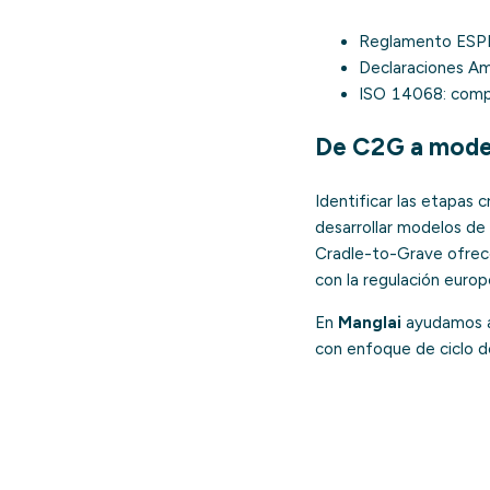
Reglamento ESP
Declaraciones Am
ISO 14068
: comp
De C2G a model
Identificar las etapas c
desarrollar modelos de
Cradle-to-Grave ofrece 
con la regulación europ
En
Manglai
ayudamos a 
con enfoque de ciclo d