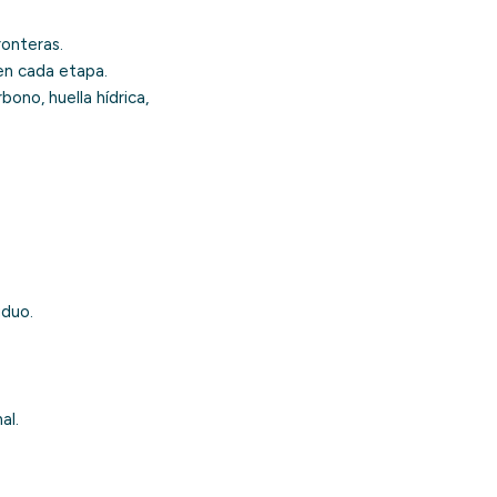
ronteras.
en cada etapa.
ono, huella hídrica,
iduo.
al.