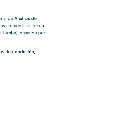
leta de
Análisis de
ctos ambientales de un
(la tumba), pasando por
gias de
ecodiseño
,