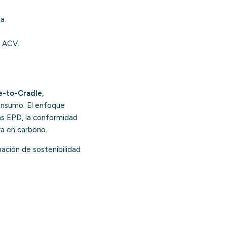
a.
n ACV.
e-to-Cradle
,
onsumo. El enfoque
las EPD, la conformidad
a en carbono.
ación de sostenibilidad