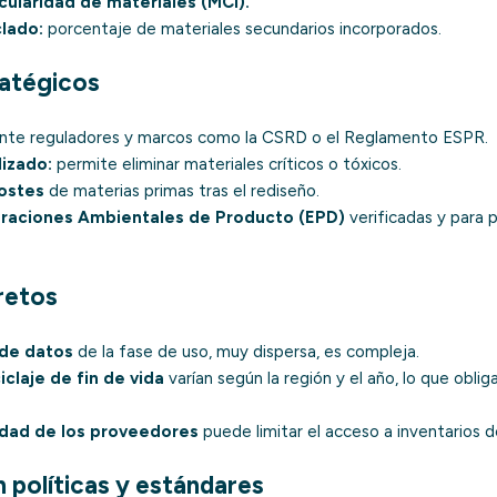
cularidad de materiales (MCI).
lado:
porcentaje de materiales secundarios incorporados.
ratégicos
nte reguladores y marcos como la
CSRD
o el
Reglamento ESPR
.
izado:
permite eliminar materiales críticos o tóxicos.
ostes
de materias primas tras el rediseño.
araciones Ambientales de Producto (EPD)
verificadas y para p
retos
 de datos
de la fase de uso, muy dispersa, es compleja.
iclaje de fin de vida
varían según la región y el año, lo que oblig
idad de los proveedores
puede limitar el acceso a inventarios d
 políticas y estándares