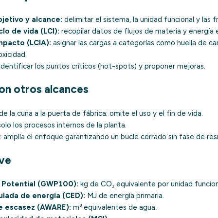
bjetivo y alcance:
delimitar el sistema, la unidad funcional y las f
clo de vida (LCI):
recopilar datos de flujos de materia y energía 
mpacto (LCIA):
asignar las cargas a categorías como huella de carb
oxicidad.
identificar los puntos críticos (hot-spots) y proponer mejoras.
n otros alcances
 de la cuna a la puerta de fábrica; omite el uso y el fin de vida.
olo los procesos internos de la planta.
: amplía el enfoque garantizando un bucle cerrado sin fase de res
ave
 Potential (GWP100):
kg de CO₂ equivalente por unidad funcion
ada de energía (CED):
MJ de energía primaria.
de escasez (AWARE):
m³ equivalentes de agua.