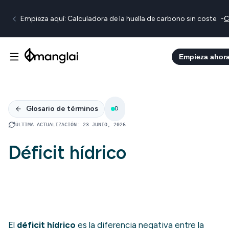
Empieza aquí: Calculadora de la huella de carbono sin coste.
-
C
Empieza ahor
Glosario de términos
D
ÚLTIMA ACTUALIZACIÓN
:
23 JUNIO, 2026
Déficit hídrico
El
déficit hídrico
es la diferencia negativa entre la