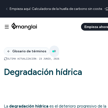
Empieza aquí: Calculadora de la huella de carbono sin coste.
-
C
Empieza ahor
Glosario de términos
D
ÚLTIMA ACTUALIZACIÓN
:
23 JUNIO, 2026
Degradación hídrica
La
degradación hídrica
es el deterioro progresivo de la