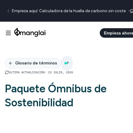
Empieza aquí: Calculadora de la huella de carbono sin coste.
-
C
Empieza ahor
Glosario de términos
P
ÚLTIMA ACTUALIZACIÓN
:
23 JULIO, 2026
Paquete Ómnibus de
Sostenibilidad