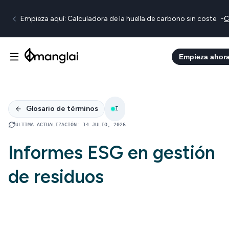
Empieza aquí: Calculadora de la huella de carbono sin coste.
-
C
Empieza ahor
Glosario de términos
I
ÚLTIMA ACTUALIZACIÓN
:
14 JULIO, 2026
Informes ESG en gestión
de residuos