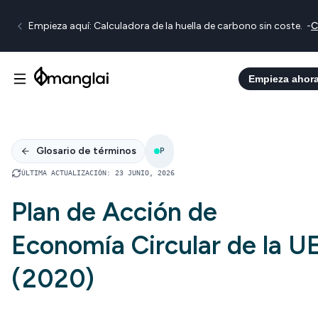
Empieza aquí: Calculadora de la huella de carbono sin coste.
-
C
Empieza ahor
Glosario de términos
P
ÚLTIMA ACTUALIZACIÓN
:
23 JUNIO, 2026
Plan de Acción de
Economía Circular de la U
(2020)