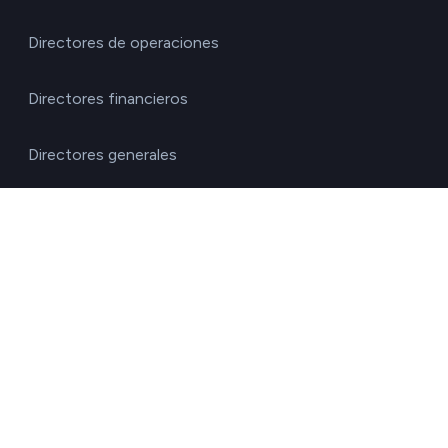
Directores de operaciones
Directores financieros
Directores generales
Gestores de la cadena de suministro
Responsables de RRHH
Responsables de sostenibilidad
Responsables de transportes
Soluciones gestores ESG