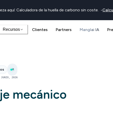
eza aquí: Calculadora de la huella de carbono sin coste.
-
Calcu
Recursos
Clientes
Partners
Manglai IA
Pr
nos
R
 JUNIO, 2026
aje mecánico