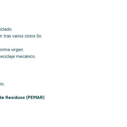
iclado.
tras varios ciclos (lo
prima virgen.
reciclaje mecánico.
io.
 de Residuos (PEMAR)