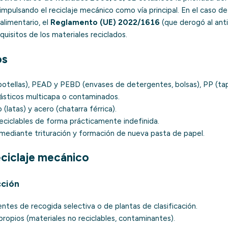
 impulsando el reciclaje mecánico como vía principal. En el caso de
alimentario, el
Reglamento (UE) 2022/1616
(que derogó al an
quisitos de los materiales reciclados.
os
otellas), PEAD y PEBD (envases de detergentes, bolsas), PP (ta
lásticos multicapa o contaminados.
 (latas) y acero (chatarra férrica).
eciclables de forma prácticamente indefinida.
mediante trituración y formación de nueva pasta de papel.
eciclaje mecánico
cción
entes de
recogida selectiva
o de plantas de clasificación.
propios (materiales no reciclables, contaminantes).