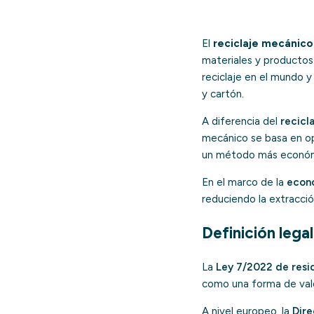
El
reciclaje mecánico
materiales y productos 
reciclaje en el mundo y
y cartón.
A diferencia del
recicl
mecánico se basa en ope
un método más económi
En el marco de la
econo
reduciendo la extracci
Definición legal
La
Ley 7/2022 de resi
como una forma de valo
A nivel europeo, la
Dir