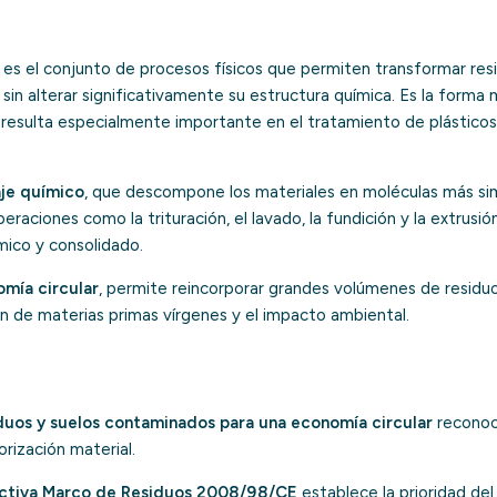
es el conjunto de procesos físicos que permiten transformar re
sin alterar significativamente su estructura química. Es la forma
 resulta especialmente importante en el tratamiento de plásticos,
aje químico
, que descompone los materiales en moléculas más simp
raciones como la trituración, el lavado, la fundición y la extrusión
co y consolidado.
mía circular
, permite reincorporar grandes volúmenes de residuos
ón de materias primas vírgenes y el impacto ambiental.
duos y suelos contaminados para una economía circular
reconoce
rización material.
ectiva Marco de Residuos 2008/98/CE
establece la prioridad del 