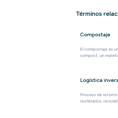
Términos rela
Compostaje
El compostaje es un
compost, un material
Logística inver
Proceso de retorno 
reutilizarlos, recicla