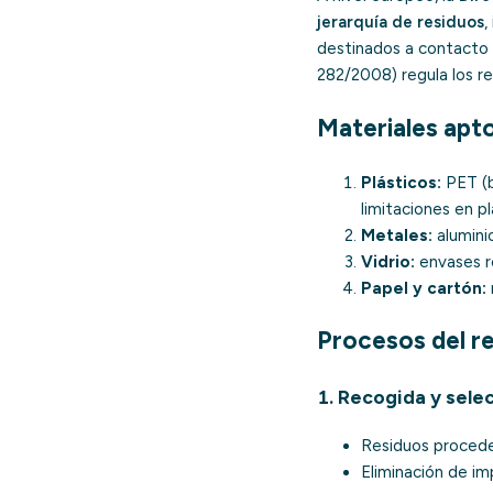
jerarquía de residuos
,
destinados a contacto 
282/2008) regula los re
Materiales apt
Plásticos:
PET (b
limitaciones en p
Metales:
aluminio
Vidrio:
envases r
Papel y cartón:
Procesos del r
1. Recogida y sele
Residuos proced
Eliminación de im