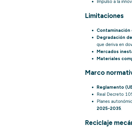
Impulso a la inno
Limitaciones
Contaminación d
Degradación del
que deriva en
do
Mercados inest
Materiales comp
Marco normativ
Reglamento (U
Real Decreto 105
Planes autonómic
2025-2035
.
Reciclaje mecá