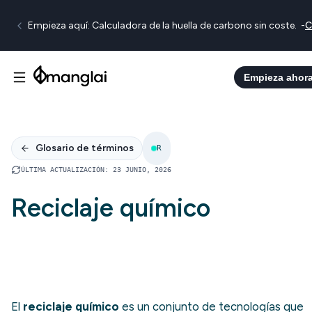
Empieza aquí: Calculadora de la huella de carbono sin coste.
-
C
Empieza ahor
Glosario de términos
R
ÚLTIMA ACTUALIZACIÓN
:
23 JUNIO, 2026
Reciclaje químico
El
reciclaje químico
es un conjunto de tecnologías que