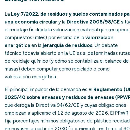
La
Ley 7/2022, de residuos y suelos contaminados pa
una economía circular
y la
Directiva 2008/98/CE
sitú
el reciclaje (incluida la valorización material que recupera
compuestos útiles) por encima de la
valorización
energética
en la
jerarquía de residuos
. Un debate
técnico todavía abierto en la UE es si determinadas rutas
de reciclaje químico (y cómo se contabiliza el balance de
masas) deben computar como reciclado o como
valorización energética.
El principal impulsor de la demanda es el
Reglamento (U
2025/40 sobre envases y residuos de envases (PPW
que deroga la Directiva 94/62/CE y cuyas obligaciones
empiezan a aplicarse el 12 de agosto de 2026. El PPWR
fija porcentajes mínimos obligatorios de plástico recicla
en envases a partir de 2030 (por ejemplo, en torno al 3