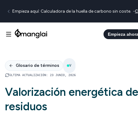
Empieza aquí: Calculadora de la huella de carbono sin coste.
-
C
Empieza ahor
Glosario de términos
V
ÚLTIMA ACTUALIZACIÓN
:
23 JUNIO, 2026
Valorización energética d
residuos