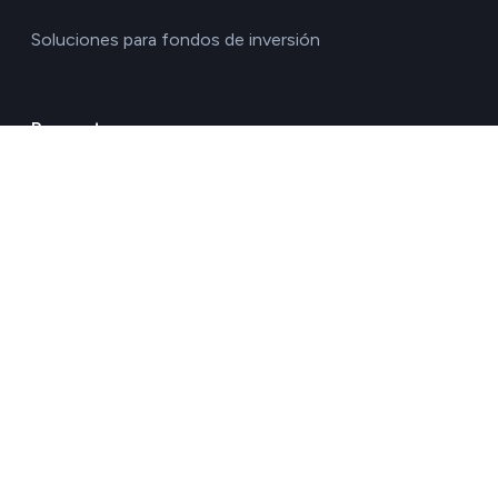
Soluciones para fondos de inversión
Por sector
Agricultura y ganadería
Alimentación y bebidas
Construcción e inmobiliario
Energía
Hostelería y turismo