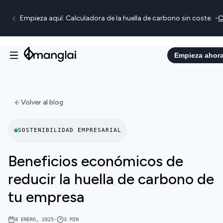
Empieza aquí: Calculadora de la huella de carbono sin coste.
-
C
Empieza ahor
Volver al blog
SOSTENIBILIDAD EMPRESARIAL
Beneficios económicos de
reducir la huella de carbono de
tu empresa
8 ENERO, 2025
•
3
MIN