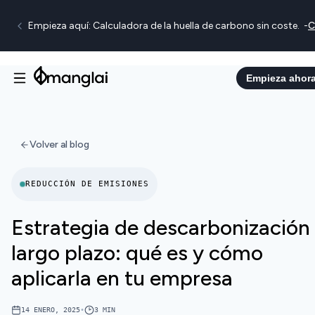
Empieza aquí: Calculadora de la huella de carbono sin coste.
-
C
Empieza ahor
Volver al blog
REDUCCIÓN DE EMISIONES
Estrategia de descarbonización
largo plazo: qué es y cómo
aplicarla en tu empresa
14 ENERO, 2025
•
3
MIN