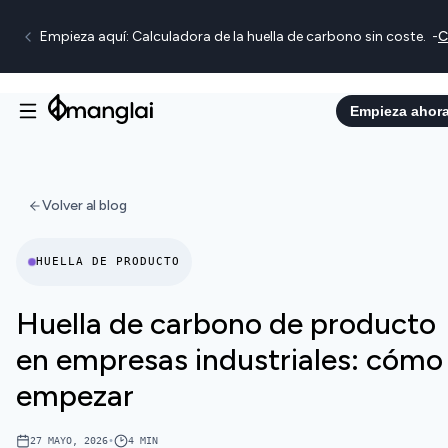
Empieza aquí: Calculadora de la huella de carbono sin coste.
-
C
Empieza ahor
Volver al blog
HUELLA DE PRODUCTO
Huella de carbono de producto
en empresas industriales: cómo
empezar
27 MAYO, 2026
•
4
MIN