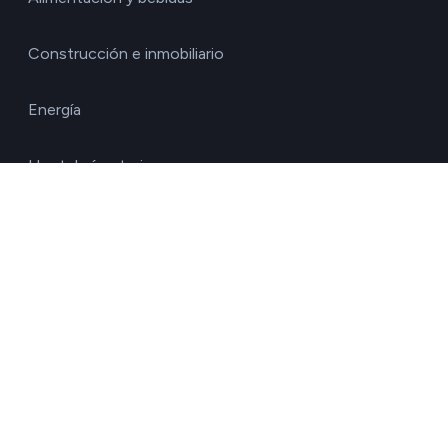
Construcción e inmobiliario
Energía
Hostelería y turismo
Industrial y fabricación
Química y materiales
Retail y bienes de consumo
Salud y farmacéutico
Tecnología y Servicios IT