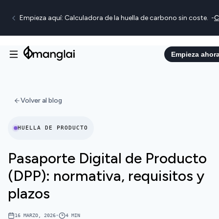
Empieza aquí: Calculadora de la huella de carbono sin coste.
-
C
Empieza ahor
Volver al blog
HUELLA DE PRODUCTO
Pasaporte Digital de Producto
(DPP): normativa, requisitos y
plazos
16 MARZO, 2026
•
4
MIN