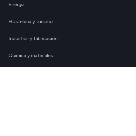
Energía
Hostelería y turismo
Industrial y fabricación
Química y materiales
Retail y bienes de consumo
Salud y farmacéutico
Tecnología y Servicios IT
Transporte y logística