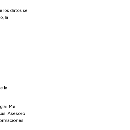
de los datos se
o, la
e la
glai. Me
esas. Asesoro
 formaciones