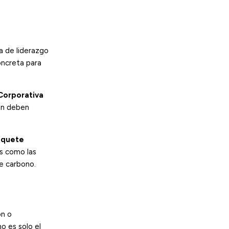
a de liderazgo
oncreta para
Corporativa
ión deben
aquete
es como las
de carbono.
ón o
o es solo el