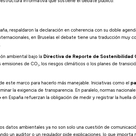
aestructura informativa que sostiene el debate público.
aña, respaldaron la declaración en coherencia con su doble agend
 internacionales, en Bruselas el debate tiene una traducción muy c
.
ón ambiental bajo la
Directiva de Reporte de Sostenibilidad 
 emisiones de CO₂, los riesgos climáticos o los planes de transic
de este marco para hacerlo más manejable. Iniciativas como el
p
liminar la exigencia de transparencia. En paralelo, normas nacional
o
en España refuerzan la obligación de medir y registrar la huella 
Los datos ambientales ya no son solo una cuestión de comunicaci
ndo un auditor o un regulador pide explicaciones, lo que importa n