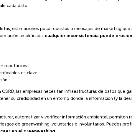
ale cada dato.
letas, estimaciones poco robustas o mensajes de marketing que s
formación amplificada,
cualquier inconsistencia puede erosion
er reputacional.
rificables es clave.
ión.
a CSRD, las empresas necesitan infraestructuras de datos que ga
stener su credibilidad en un entorno donde la información (y la de
ucturar, automatizar y verificar información ambiental, permiten re
 riesgos de greenwashing, voluntarios o involuntarios. Puedes prof
 caer en el greenwashing
.