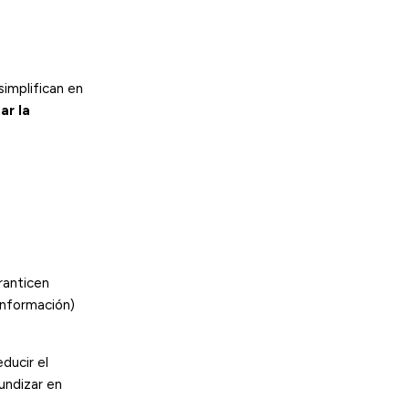
implifican en
ar la
ranticen
sinformación)
ducir el
undizar en