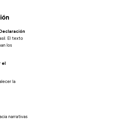
ción
Declaración
il. El texto
nan los
 el
lecer la
cia narrativas