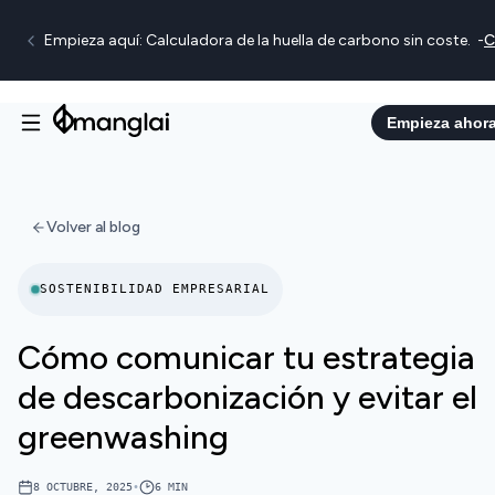
Empieza aquí: Calculadora de la huella de carbono sin coste.
-
C
Empieza ahor
Volver al blog
SOSTENIBILIDAD EMPRESARIAL
Cómo comunicar tu estrategia
de descarbonización y evitar el
greenwashing
8 OCTUBRE, 2025
•
6
MIN