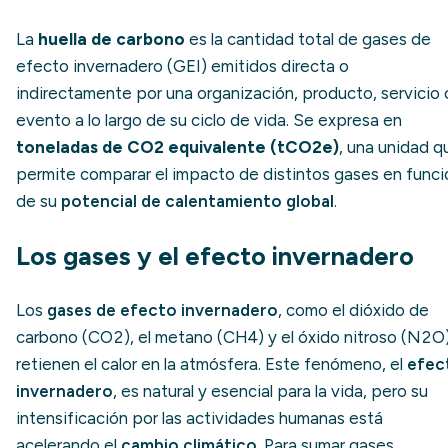
La
huella de carbono
es la cantidad total de gases de
efecto invernadero (GEI) emitidos directa o
indirectamente por una organización, producto, servicio 
evento a lo largo de su ciclo de vida. Se expresa en
toneladas de CO2 equivalente (tCO2e)
, una unidad q
permite comparar el impacto de distintos gases en funci
de su
potencial de calentamiento global
.
Los gases y el efecto invernadero
Los
gases de efecto invernadero
, como el dióxido de
carbono (CO2), el metano (CH4) y el óxido nitroso (N2O)
retienen el calor en la atmósfera. Este fenómeno, el
efec
invernadero
, es natural y esencial para la vida, pero su
intensificación por las actividades humanas está
acelerando el
cambio climático
. Para sumar gases