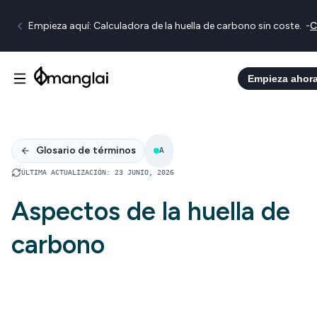
Empieza aquí: Calculadora de la huella de carbono sin coste.
-
C
Empieza ahor
Glosario de términos
A
ÚLTIMA ACTUALIZACIÓN
:
23 JUNIO, 2026
Aspectos de la huella de
carbono