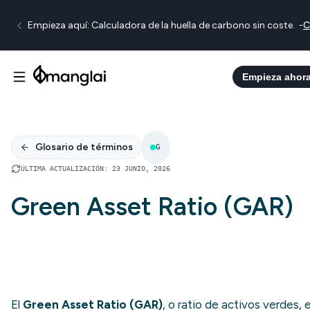
Empieza aquí: Calculadora de la huella de carbono sin coste.
-
C
Empieza ahor
Glosario de términos
G
ÚLTIMA ACTUALIZACIÓN
:
23 JUNIO, 2026
Green Asset Ratio (GAR)
El
Green Asset Ratio (GAR)
, o ratio de activos verdes, 