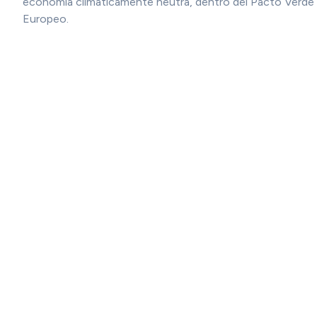
economía climáticamente neutra, dentro del Pacto Verde
Europeo.