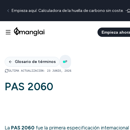
Empieza aquí: Calculadora de la huella de carbono sin coste.
-
C
Empieza ahor
Glosario de términos
P
ÚLTIMA ACTUALIZACIÓN
:
23 JUNIO, 2026
PAS 2060
La
PAS 2060
fue la primera especificación internacional