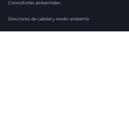
Consultorías ambientales
Directores de calidad y medio ambiente
Directores de operaciones
Directores financieros
Directores generales
Gestores de la cadena de suministro
Responsables de RRHH
Responsables de sostenibilidad