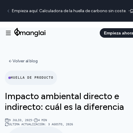
Empieza aquí: Calculadora de la huella de carbono sin coste.
-
C
Empieza ahor
Volver al blog
HUELLA DE PRODUCTO
Impacto ambiental directo e
indirecto: cuál es la diferencia
9 JULIO, 2025
•
4
MIN
ÚLTIMA ACTUALIZACIÓN
:
3 AGOSTO, 2026