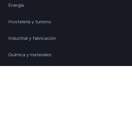
Energía
Hostelería y turismo
Industrial y fabricación
Química y materiales
Retail y bienes de consumo
Salud y farmacéutico
Tecnología y Servicios IT
Transporte y logística