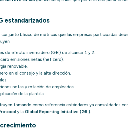
G estandarizados
un conjunto básico de métricas que las empresas participadas debe
luyen:
es de efecto invernadero (GEI)
de alcance 1 y 2.
ero emisiones netas (
net zero
).
ía renovable.
ero en el consejo y la alta dirección.
les.
iones netas y rotación de empleados.
icación de la plantilla.
truyen tomando como referencia estándares ya consolidados como 
rotocol
y la
Global Reporting Initiative (GRI)
.
 crecimiento