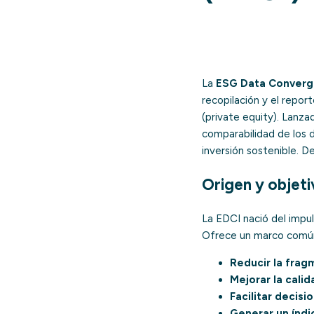
La
ESG Data Converge
recopilación y el repor
(
private equity
). Lanza
comparabilidad de los 
inversión sostenible. 
Origen y objetiv
La EDCI nació del impul
Ofrece un marco común
Reducir la frag
Mejorar la calid
Facilitar decis
Generar un índi