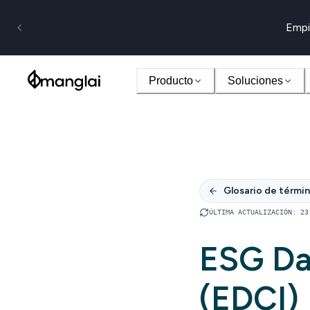
Empi
Producto
Soluciones
Glosario de térmi
ÚLTIMA ACTUALIZACIÓN
:
23
ESG Da
(EDCI)