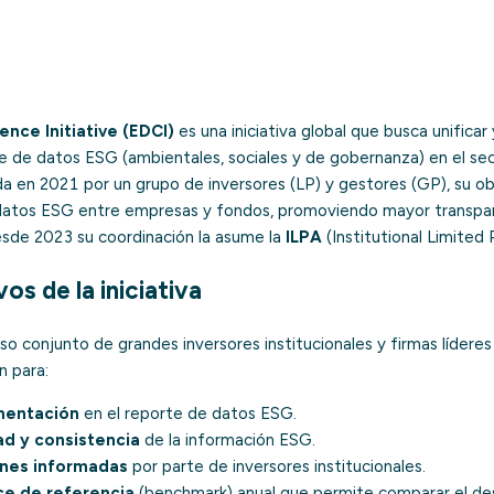
nce Initiative (EDCI)
es una iniciativa global que busca unificar 
te de datos ESG (ambientales, sociales y de gobernanza) en el sec
da en 2021 por un grupo de inversores (LP) y gestores (GP), su obje
datos ESG entre empresas y fondos, promoviendo mayor transparen
Desde 2023 su coordinación la asume la
ILPA
(Institutional Limited 
os de la iniciativa
so conjunto de grandes inversores institucionales y firmas líderes 
 para:
mentación
en el reporte de datos ESG.
ad y consistencia
de la información ESG.
iones informadas
por parte de inversores institucionales.
ce de referencia
(benchmark) anual que permite comparar el d