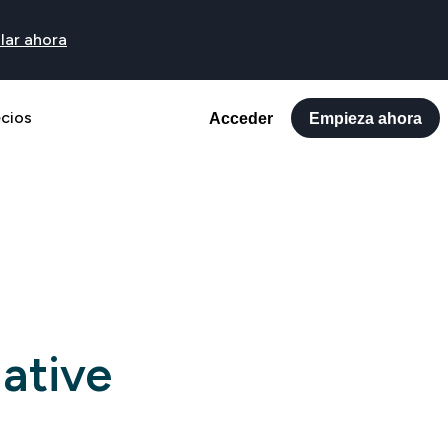
lar ahora
ecios
Acceder
Empieza ahora
ative