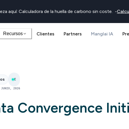
eza aquí: Calculadora de la huella de carbono sin coste.
-
Calcu
Recursos
Clientes
Partners
Manglai IA
Pr
nos
E
 JUNIO, 2026
ta Convergence Initi