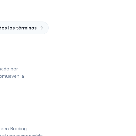
dos los términos
lsado por
romueven la
reen Building
y el uso responsable