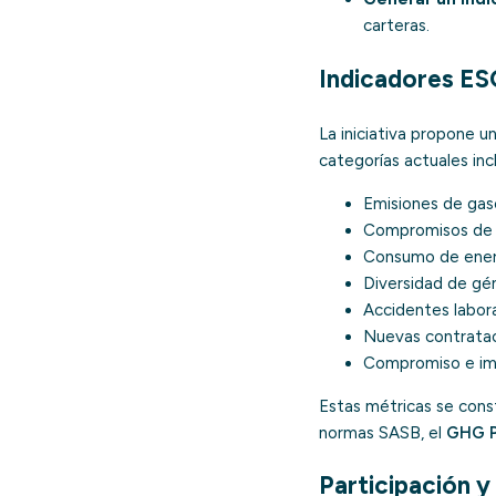
carteras.
Indicadores ES
La iniciativa propone 
categorías actuales inc
Emisiones de
gas
Compromisos de c
Consumo de energ
Diversidad de gén
Accidentes labora
Nuevas contratac
Compromiso e impl
Estas métricas se cons
normas SASB, el
GHG P
Participación y