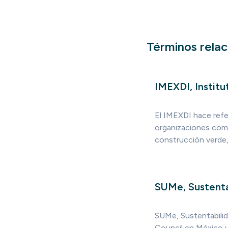
Términos rela
IMEXDI, Institu
El IMEXDI hace refe
organizaciones como
construcción verde,
SUMe, Sustenta
SUMe, Sustentabilida
Council en México y 